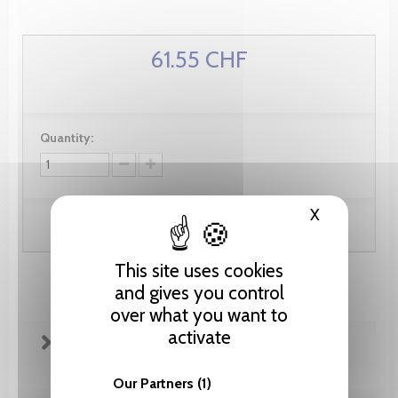
61.55 CHF
Quantity:
X
Hide cooki
Add to cart
This site uses cookies
and gives you control
over what you want to
activate
FICHE TECHNIQUE
Our Partners
(1)