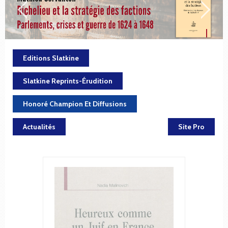
Editions Slatkine
Slatkine Reprints-Érudition
Honoré Champion Et Diffusions
Actualités
Site Pro