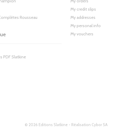
Champion
My orders
My credit slips
Complètes Rousseau
My addresses
My personal info
gue
My vouchers
s PDF Slatkine
© 2026 Editions Slatkine - Réalisation
Cybor SA