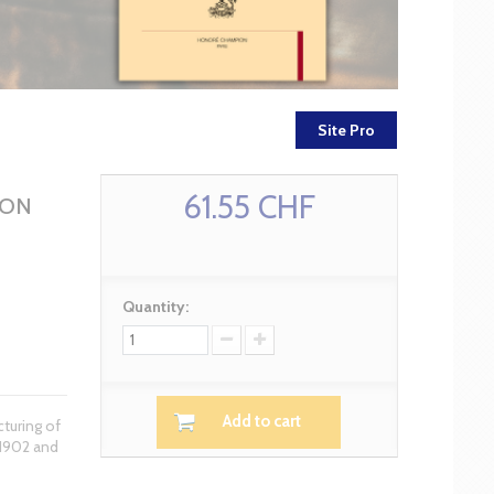
Site Pro
61.55 CHF
ION
Quantity:
Add to cart
cturing of
-1902 and