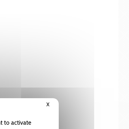
X
Hide cookie banner
t to activate