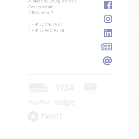
4, place du Bourg-de-Four
Case postale
1211 Genève 3
t: + 41 22 776 25 51
f: + 41 22 960 95 78