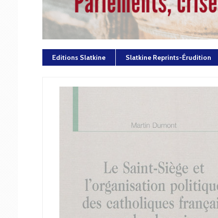
Editions Slatkine
Slatkine Reprints-Érudition