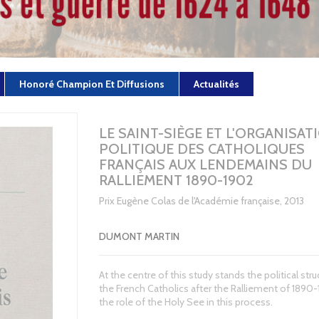
Honoré Champion Et Diffusions
Actualités
LE SAINT-SIÈGE ET L'ORGANISAT
POLITIQUE DES CATHOLIQUES
FRANÇAIS AUX LENDEMAINS DU
RALLIEMENT 1890-1902
Prix Eugène Colas de l'Académie française, 2013
DUMONT MARTIN
At the centre of this study stands the political stru
the French Catholics after the Ralliement of 1890
the role of the Holy See in this process.