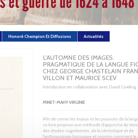
Honoré Champion Et Diffusions
Actualités
L'AUTOMNE DES IMAGES.
PRAGMATIQUE DE LA LANGUE FI
CHEZ GEORGE CHASTELAIN FRA
VILLON ET MAURICE SCEV
Introduction en collaboration avec David Cowling
MINET-MAHY VIRGINIE
Afin de cerner les enjeux et les pouvoirs de la langu
ce livre propose une méthode d'approche du texte
des études cognitivistes, de la sémiotique et de
l'anthropologie historique et montre comment le 