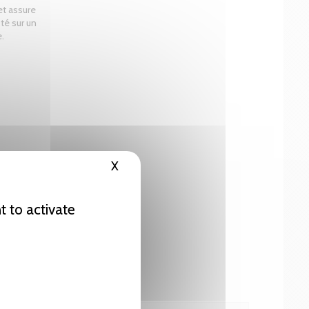
et assure
té sur un
.
X
Hide cookie banner
t to activate