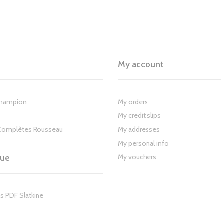
My account
Champion
My orders
My credit slips
Complètes Rousseau
My addresses
My personal info
gue
My vouchers
s PDF Slatkine