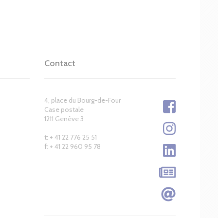
Contact
4, place du Bourg-de-Four
Case postale
1211 Genève 3
t: + 41 22 776 25 51
f: + 41 22 960 95 78