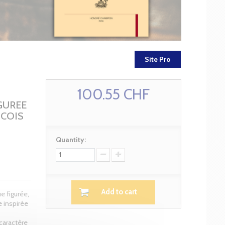
Site Pro
100.55 CHF
GUREE
NCOIS
Quantity:
Add to cart
e figurée,
 inspirée
caractère