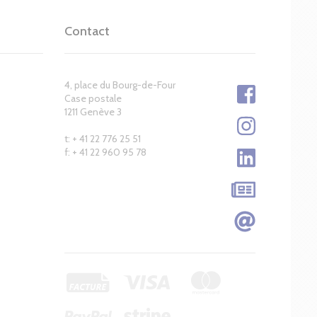
Contact
4, place du Bourg-de-Four
Case postale
1211 Genève 3
t: + 41 22 776 25 51
f: + 41 22 960 95 78