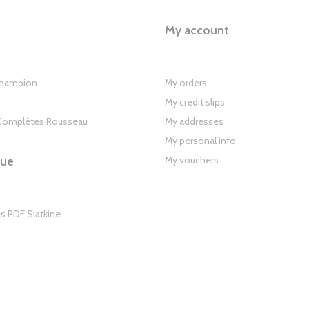
My account
Champion
My orders
My credit slips
Complètes Rousseau
My addresses
My personal info
gue
My vouchers
s PDF Slatkine