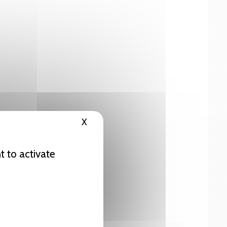
X
Hide cookie banner
t to activate