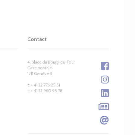
Contact
4, place du Bourg-de-Four
Case postale
1211 Genève 3
t: + 41 22 776 25 51
f: + 41 22 960 95 78