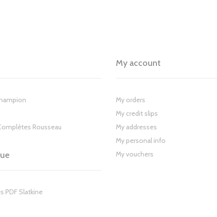
My account
Champion
My orders
My credit slips
Complètes Rousseau
My addresses
My personal info
gue
My vouchers
s PDF Slatkine