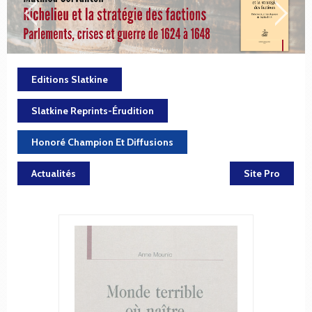
Editions Slatkine
Slatkine Reprints-Érudition
Honoré Champion Et Diffusions
Actualités
Site Pro