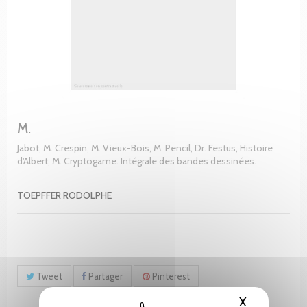
M.
Jabot, M. Crespin, M. Vieux-Bois, M. Pencil, Dr. Festus, Histoire
d'Albert, M. Cryptogame. Intégrale des bandes dessinées.
TOEPFFER RODOLPHE
Tweet
Partager
Pinterest
X
Masquer le