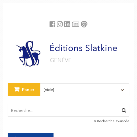
Panneau de gestion des cookies
Panier
(vide)
Recherche avancée