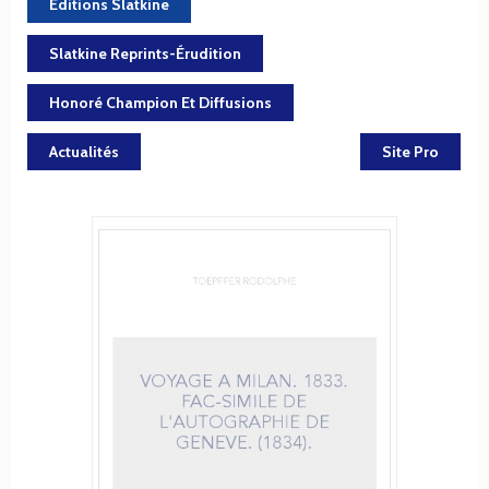
Éditions Slatkine
Slatkine Reprints-Érudition
Honoré Champion Et Diffusions
Actualités
Site Pro