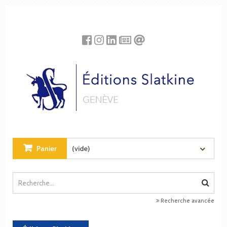
Panneau de gestion des cookies
Panier
(vide)
Recherche avancée