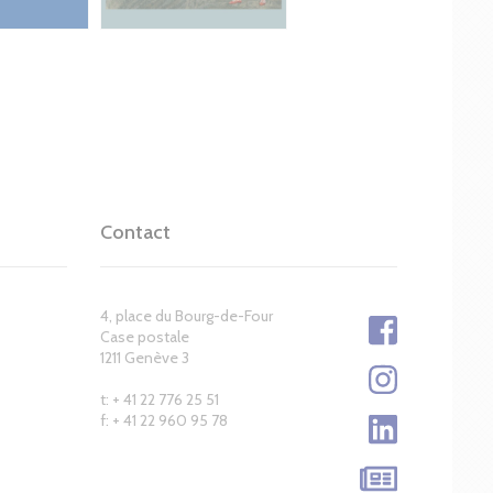
Contact
4, place du Bourg-de-Four
Case postale
1211 Genève 3
t: + 41 22 776 25 51
f: + 41 22 960 95 78