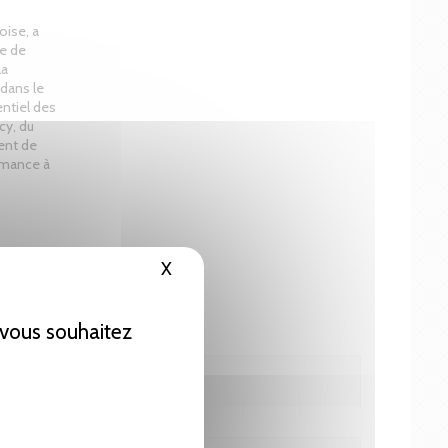
oise, a
le de
la
 dans le
entiel des
cy, du
ent de
rmance à
X
Masquer le bandeau des cookies
e vous souhaitez