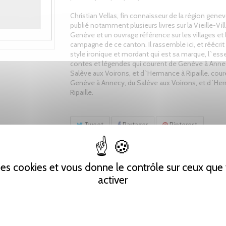
Christian Vellas, fin connaisseur de la région genev
publié notamment plusieurs livres sur la Vieille-Vil
Genève et un ouvrage référence sur les villages et 
campagne de ce canton. Il rassemble ici, et réécrit
style ironique et mordant qui est sa marque, l`ess
contes et légendes qui courent de Genève à Anne
Salève aux Voirons, et d`Hermance à Ripaille. cour
Genève à Annecy, du Salève aux Voirons, et d`He
Ripaille.
Tweet
Partager
Pinterest
 des cookies et vous donne le contrôle sur ceux qu
activer