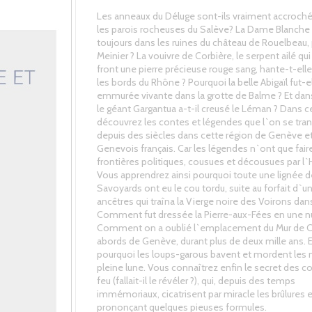
Les anneaux du Déluge sont-ils vraiment accroch
les parois rocheuses du Salève? La Dame Blanche e
toujours dans les ruines du château de Rouelbeau,
Meinier ? La vouivre de Corbière, le serpent ailé qui
front une pierre précieuse rouge sang, hante-t-ell
les bords du Rhône ? Pourquoi la belle Abigaïl fut-e
emmurée vivante dans la grotte de Balme ? Et dan
le géant Gargantua a-t-il creusé le Léman ? Dans ce 
découvrez les contes et légendes que l`on se tr
depuis des siècles dans cette région de Genève e
Genevois français. Car les légendes n`ont que fair
frontières politiques, cousues et décousues par l`H
Vous apprendrez ainsi pourquoi toute une lignée d
Savoyards ont eu le cou tordu, suite au forfait d`un
ancêtres qui traîna la Vierge noire des Voirons dan
Comment fut dressée la Pierre-aux-Fées en une nu
Comment on a oublié l`emplacement du Mur de C
abords de Genève, durant plus de deux mille ans. E
pourquoi les loups-garous bavent et mordent les n
pleine lune. Vous connaîtrez enfin le secret des c
feu (fallait-il le révéler ?), qui, depuis des temps
immémoriaux, cicatrisent par miracle les brûlures 
prononçant quelques pieuses formules.