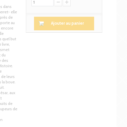
és dans
rret- elle
 près de
 porte au
Ajouter au panier
e encore
lle
s quel but
livre,
ansmet
t du
e des
istoire.
e
 de leurs
s la boue.
it.
ésar, aux
t
uits de
oupeurs de
en