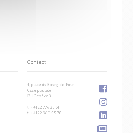
Contact
4, place du Bourg-de-Four
Case postale
1211 Genève 3
t: + 41 22 776 25 51
f: + 41 22 960 95 78