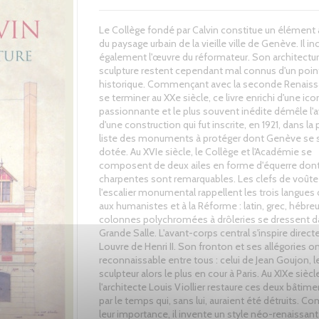
Le Collège fondé par Calvin constitue un élément
du paysage urbain de la vieille ville de Genève. Il in
également l'œuvre du réformateur. Son architectur
sculpture restent cependant mal connus d'un poin
historique. Commençant avec la seconde Renaiss
se terminer au XXe siècle, ce livre enrichi d'une ic
passionnante et le plus souvent inédite démêle l'
d'une construction qui fut inscrite, en 1921, dans la
liste des monuments à protéger dont Genève se 
dotée. Au XVIe siècle, le Collège et l'Académie se
composent de deux ailes en forme d'équerre dont
charpentes sont remarquables. Les clefs de voûte
l'escalier monumental rappellent les trois langues
aux humanistes et à la Réforme : latin, grec, hébreu
colonnes polychromées à drôleries se dressent d
Grande Salle. L'avant-corps central s'inspire direc
Louvre de Henri II. Son fronton et ses allégories on
reconnaissable entre tous : celui de Jean Goujon, l
sculpteur alors le plus en cour à Paris. Au XIXe siècl
l'architecte Louis Viollier restaure ces deux bâtim
par le temps qui, sans lui, auraient été détruits. 
leur importance, il invente un style néo-renaissant. 