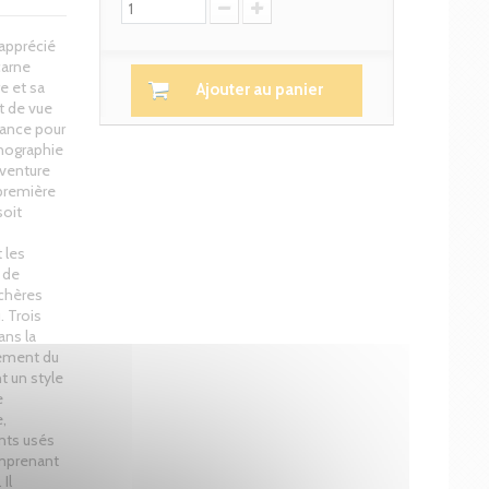
 apprécié
carne
e et sa
Ajouter au panier
t de vue
ance pour
onographie
aventure
 première
soit
 les
 de
 chères
. Trois
ans la
tement du
t un style
e
e,
ents usés
Comprenant
Il