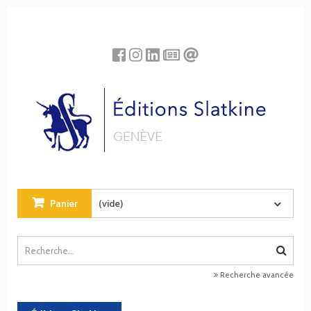
Panneau de gestion des cookies
Panier
(vide)
Recherche avancée