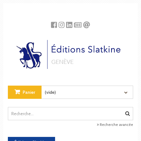
Panneau de gestion des cookies
Panier
(vide)
Recherche avancée