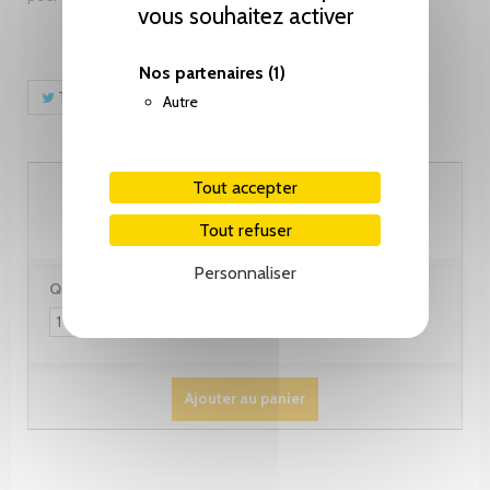
vous souhaitez activer
Nos partenaires
(1)
Tweet
Partager
Pinterest
Autre
32.00 CHF
Tout accepter
Tout refuser
Personnaliser
Quantité :
Ajouter au panier