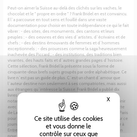
Peut-on aimer la Suisse au-delà des clichés sur les vaches, le
chocolat et le " propre en ordre " ? Frank Bridel en est convaincu.
Il l`a parcourue en tout sens et fouillé dans une vaste
documentation pour choisir en toute indépendance ce qui le fait
vibrer : - des sites, des monuments, des cantons et leurs
peuples ; - des oeuvres et des vies d`artistes, d`écrivains et de
chefs ; - des destins émouvants de femmes et d`hommes
exceptionnels ; - des prouesses comme la saga heureusement
inachevée des Piccard ; - des institutions, des traditions bien
vivantes, des hauts faits et d`autres grandes pages d`histoire.
Cette sélection, Frank Bridel la présente sous la forme de
cinquante-deux brefs sujets groupés par ordre alphabétique. Ce
livre n`est pas un guide de plus. C`est un chant d`amour que
l`auteur destine non seulement à ses compatriotes, mais aussi
aux étrangers qu`intéresse la Suisse. Frank Bridel a publié dix
livres en vingt-cinq ans, dont quatre aux Éditions Slatkine,
X
Masquer le
notamment Non, nous n`étions pas des lâches et Pour en finir
avec le Rapport Bergier. Il a été rédacteur en chef de la Gazette
de Lausanne après avoir travaillé comme correspondant : à Paris
Ce site utilise des cookies
pour la Gazette, puis pour la Tribune de Genève ; à Berne pour ce
journal et pour la Radio suisse romande. Il a été collaborateur à
et vous donne le
Entreprise romande et a dirigé à Bâle un bureau d`information
contrôle sur ceux que
pour l`industrie pharmaceutique.