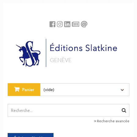
Panneau de gestion des cookies
Panier
(vide)
Recherche avancée