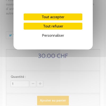
ouvrage, le second sur sa ville après Genève 2050, un roman
d`anticipation paru en 2006. Son ambition ? Voir Genève
autrement…
Tout accepter
Tout refuser
Personnaliser
Tweet
Partager
Pinterest
30.00 CHF
Quantité :
Ajouter au panier