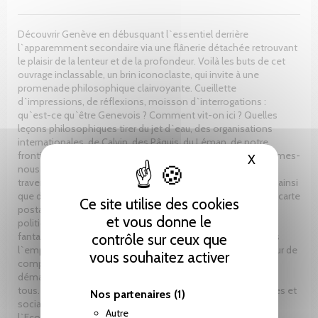
Découvrir Genève en débusquant l`essentiel derrière
l`apparemment secondaire via une flânerie détachée retrouvant
le plaisir de la lenteur et de la profondeur. Voilà les buts de cet
ouvrage inclassable, un brin iconoclaste, qui invite à une
promenade philosophique clairvoyante. Cueillette
d`impressions, de réflexions, moisson d`interrogations :
qu`est-ce qu`être Genevois ? Comment vit-on ici ? Quelles
leçons philosophiques tirer du jet d`eau, des organisations
internationales, de Calvin, des Pâquis, du Léman, de notre
frontière ? De nos voisins vaudois et français ? En quoi sommes-
X
Masquer le
nous des Suisses atypiques ? Pérégrinations genevoises à
travers l`histoire, dans nos rues, au cœur des quartiers chics ainsi
que dans les coulisses glauques, derrières la belle façade de carte
Ce site utilise des cookies
postale. Regards affectueux mais sans concession, loin du
et vous donne le
politiquement correct et du jargon intello. Déambulation
fantasque à travers ville et canton où le plaisir des questions
contrôle sur ceux que
l`emporte sur la quête fiévreuse des réponses, où le bonheur de
vous souhaitez activer
comprendre et de vivre, de partager et de jouir épouse un
démarche philosophique accessible, pragmatique, offerte à
tous. Stéphane Bodènès, Docteur en sciences économiques et
Nos partenaires
(1)
sociales de l`Université de Genève, professeur d`histoire à
Autre
l`Ecole internationale de Genève, signe ici son cinquième