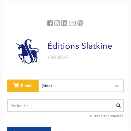
Panneau de gestion des cookies
Panier
(vide)
Recherche avancée