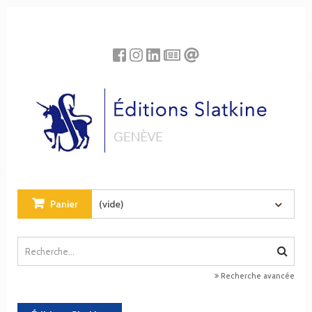
Panneau de gestion des cookies
Panier
(vide)
Recherche avancée