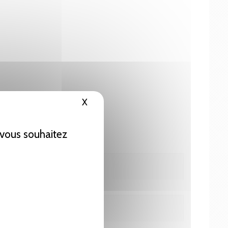
X
Masquer le bandeau des cookies
e vous souhaitez