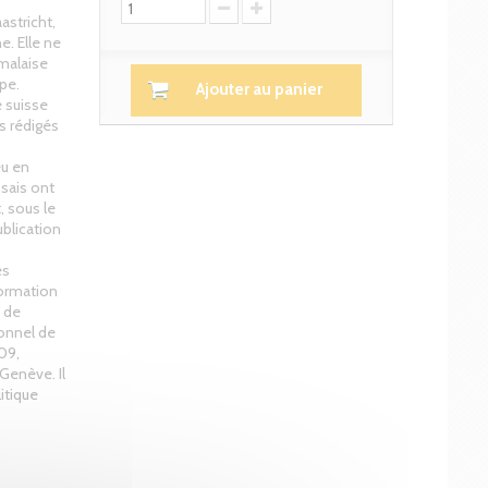
aastricht,
e. Elle ne
 malaise
pe.
Ajouter au panier
 suisse
s rédigés
eu en
ssais ont
, sous le
ublication
es
 formation
é de
ionnel de
009,
Genève. Il
itique