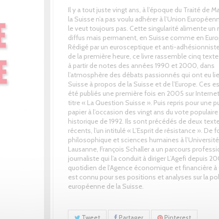
Il y a tout juste vingt ans, à l’époque du Traité de M
la Suisse n’a pas voulu adhérer à l’Union Européenn
le veut toujours pas. Cette singularité alimente un
diffus mais permanent, en Suisse comme en Euro
Rédigé par un eurosceptique et anti-adhésionniste
de la première heure, ce livre rassemble cinq texte
à partir de notes des années 1990 et 2000, dans
l’atmosphère des débats passionnés qui ont eu li
Suisse à propos de la Suisse et de l’Europe. Ces e
été publiés une première fois en 2005 sur Internet
titre « La Question Suisse ». Puis repris pour une p
papier à l’occasion des vingt ans du vote populaire
historique de 1992. Ils sont précédés de deux text
récents, l’un intitulé « L’Esprit de résistance ». De
philosophique et sciences humaines à l’Universit
Lausanne, François Schaller a un parcours profess
journaliste qui l’a conduit à diriger L’Agefi depuis 2
quotidien de l’Agence économique et financière à 
est connu pour ses positions et analyses sur la pol
européenne de la Suisse.
Tweet
Partager
Pinterest