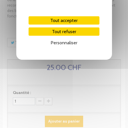
recommandations concernant les divers modes de transport
des bébés ainsi que le temps de marche des enfants en
fonction de leur âge.
Tout accepter
Tout refuser
Personnaliser
Tweet
Partager
Pinterest
25.00 CHF
Quantité :
Ajouter au panier