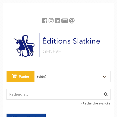
Panneau de gestion des cookies
Panier
(vide)
Recherche avancée