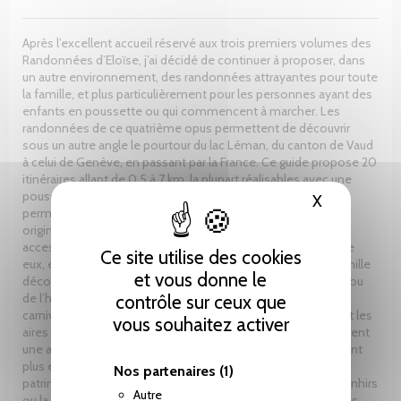
Après l’excellent accueil réservé aux trois premiers volumes des
Randonnées d’Eloïse, j’ai décidé de continuer à proposer, dans
un autre environnement, des randonnées attrayantes pour toute
la famille, et plus particulièrement pour les personnes ayant des
enfants en poussette ou qui commencent à marcher. Les
randonnées de ce quatrième opus permettent de découvrir
sous un autre angle le pourtour du lac Léman, du canton de Vaud
à celui de Genève, en passant par la France. Ce guide propose 20
itinéraires allant de 0,5 à 7 km, la plupart réalisables avec une
poussette tout-terrain. Ils sont généralement circulaires et
X
Masquer le
permettent, selon les saisons, de découvrir des endroits
originaux tant en moyenne montagne qu’en plaine. Ils sont
accessibles en voiture et également, pour la majorité d’entre
Ce site utilise des cookies
eux, en transports publics. Lors de chaque randonnée, la famille
et vous donne le
découvre des curiosités, qu’elles soient l’œuvre de la nature ou
de l’homme : des sources, des funiculaires, des plantes
contrôle sur ceux que
carnivores, des plages de sable fin, etc. Les places de jeux et les
vous souhaitez activer
aires de pique-nique sont aussi signalées afin que tous passent
une agréable journée de détente. Dix doubles pages décrivent
plus en détail certains aspects scientifiques et culturels du
Nos partenaires
(1)
patrimoine lémanique tels que l’Escalade genevoise, les menhirs
Autre
ou la genèse du tourisme. Cet ouvrage donne également des