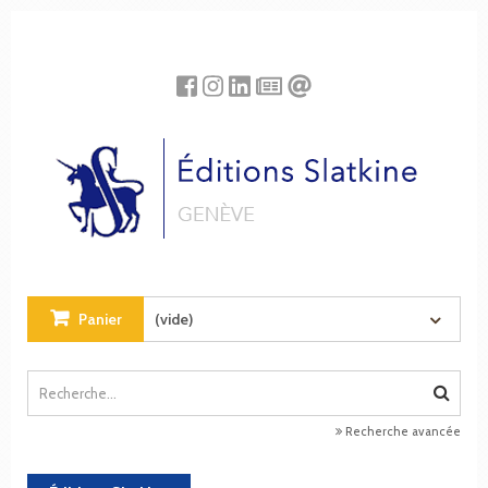
Panneau de gestion des cookies
Panier
(vide)
Recherche avancée