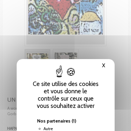
X
Masquer le
Ce site utilise des cookies
et vous donne le
contrôle sur ceux que
UN MONDE DES ESPOIRS
vous souhaitez activer
A world of hopes. Welt der Hoffnungen. Préfce de Mikhail
Gorbachev
Nos partenaires
(1)
HAFNER PIERRE
Autre