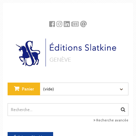
Panneau de gestion des cookies
Panier
(vide)
Recherche avancée