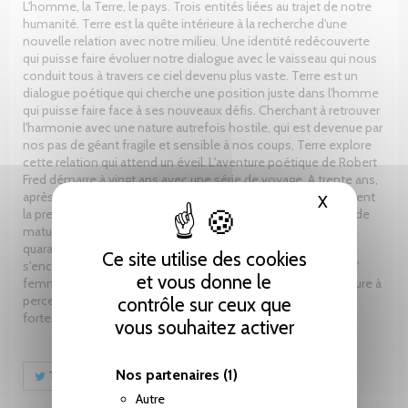
L'homme, la Terre, le pays. Trois entités liées au trajet de notre
humanité. Terre est la quête intérieure à la recherche d'une
nouvelle relation avec notre milieu. Une identité redécouverte
qui puisse faire évoluer notre dialogue avec le vaisseau qui nous
conduit tous à travers ce ciel devenu plus vaste. Terre est un
dialogue poétique qui cherche une position juste dans l'homme
qui puisse faire face à ses nouveaux défis. Cherchant à retrouver
l'harmonie avec une nature autrefois hostile, qui est devenue par
nos pas de géant fragile et sensible à nos coups, Terre explore
cette relation qui attend un éveil. L'aventure poétique de Robert
Fred démarre à vingt ans avec une série de voyage. A trente ans,
après une médaille obtenue aux Arts et Lettres de Lutèce, vient
X
Masquer le
la première publication : " Regard et Liberté ". Encore dix ans de
maturation, et tout explose lors d'un séjour à Amsterdam. A
quarante ans, il retrouve son ami Gérard Guy à Paris, avec qui
Ce site utilise des cookies
s'enchaînent trois publications : " Cascades ", " Ogresse " et "
et vous donne le
femme ". Le poète cherche à travers une exploration intérieure à
percer les traits vaniteux de l'homme qui le pousse dans sa
contrôle sur ceux que
forteresse d'ivoire à trahir son chemin de vérité.
vous souhaitez activer
Nos partenaires
(1)
Tweet
Partager
Pinterest
Autre