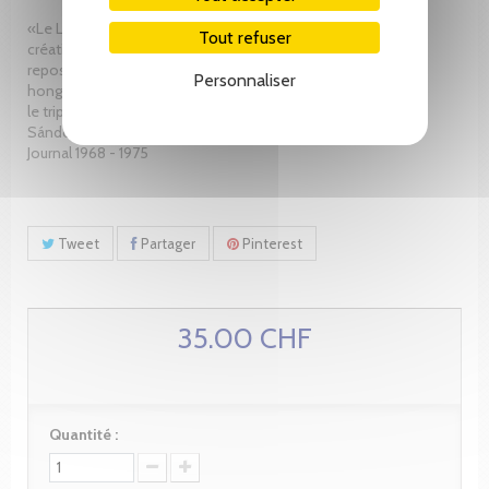
«Le Livre de Jonas » de Mihály Babits, cette
Tout refuser
création admirable de la littérature mondiale, se
repose dans le récipient mystérieux de la langue
Personnaliser
hongroise et attend l’heure du découvert, comme
le triple cercueil d’Attila dans le sable de Danube.
Sándor Márai
Journal 1968 - 1975
Tweet
Partager
Pinterest
35.00 CHF
Quantité :