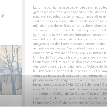
La formation humaniste dispensée dans les collè
gymnases et autres lycées fait aujourd’hui débat. 
nature et ses rôles, cette formation apparaît écart
tradition et innovation, élitisme et démocratisatio
utilitarisme et désintéressement, culture générale 
spécialisation. L’ambition de faire acquérir aux coll
gymnasiens ou lycéens une formation humaniste 
en effet plus aller de soi dans des sociétés plus tr
que jamais par des intérêts contradictoires et des
aspirations disparates. Ces contradictions et ces 
constituent autant de défis nouveaux examinés ici 
lumière de l’histoire, de la sociologie et de la phi
l’éducation, à la lumière aussi d’un passionnant éta
des convictions des enseignants du Collège de G
leur mission en ce début de XXIe siècle. Cet ouvra
constitue les actes du colloque international et
pluridisciplinaire Enseignement secondaire, forma
humaniste et société, XVIe- XXIe siècle, tenu à G
mars 2009 à l’occasion du 450e anniversaire de la
fondation du Collège de Genève par Calvin en 1559. 
organisé par le Laboratoire d’histoire sociale et cul
l’éducation (LHiSCE) de l’Université de Genève, le