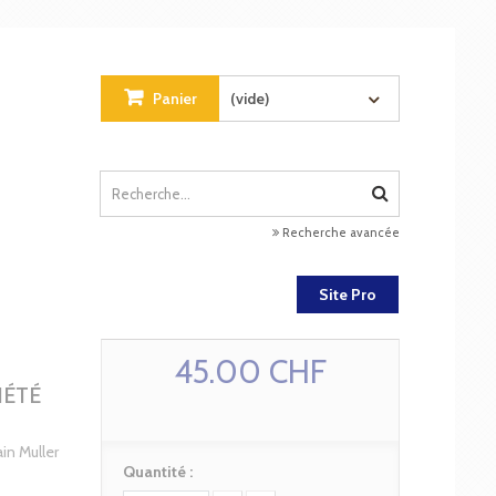
Panier
(vide)
Recherche avancée
Site Pro
45.00 CHF
IÉTÉ
in Muller
Quantité :