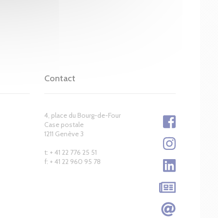
Contact
4, place du Bourg-de-Four
Case postale
1211 Genève 3
t: + 41 22 776 25 51
f: + 41 22 960 95 78