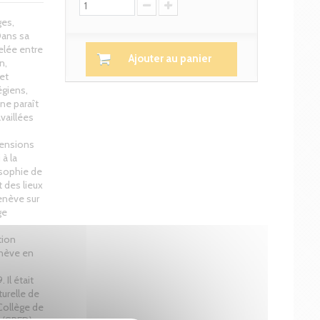
ges,
Dans sa
elée entre
Ajouter au panier
n,
et
égiens,
ne paraît
availlées
tensions
à la
losophie de
t des lieux
enève sur
ge
tion
enève en
Il était
turelle de
 Collège de