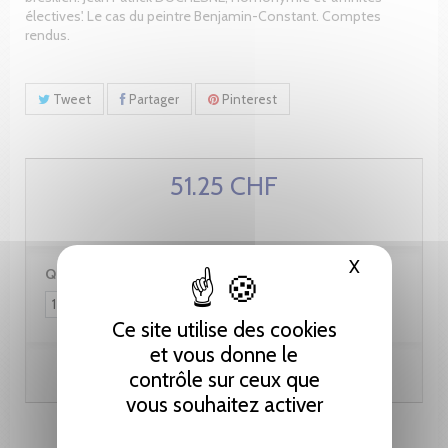
électives'. Le cas du peintre Benjamin-Constant. Comptes
rendus.
Tweet
Partager
Pinterest
51.25 CHF
X
Masquer le
Quantité :
Ce site utilise des cookies
et vous donne le
Ajouter au panier
contrôle sur ceux que
vous souhaitez activer