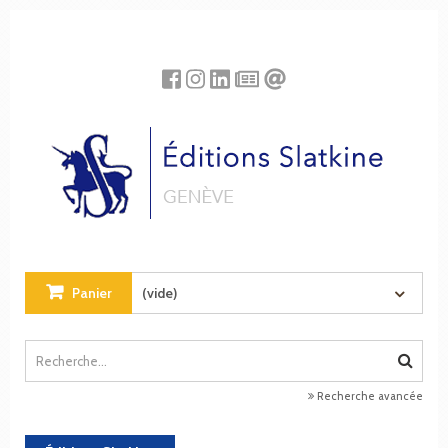
Panneau de gestion des cookies
Panier
(vide)
Recherche avancée