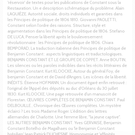
'réservoir' de textes pour les publications de Constant sous la
Restauration. Un e description schématique du problème. Alain
LAQUIÈZE. Autorité sociale, droits individuels et garanties dans
les Principes de politique de 1806 1810. Giovanni PAOLETTI,
Constant selon l'ordre des raisons. Structure, style et
argumentation dans les Principes de politique de 1806. Stefano
DE LUCA, Penser la liberté après le bouleversement
révolutionnaire : les Principes de politique de 1806. Chiara
BEMPORAD, La traduction italienne des Principes de politique de
Benjamin Constant : aspects linguistiques et traductologiques.
BENJAMIN CONSTANT ET LE GROUPE DE COPPET. Anne BOUTIN,
Les silences ou les paroles indicibles dans les récits littéraires de
Benjamin Constant. Kurt KLOOCKE, Autour du général Foy, de
benjamin Constant et de David d'Angers. Les icônes de la liberté.
INÉDITS. Étienne HOFMANN, Un document égaré enfin retrouvé :
l'original de l'Appel des députés au duc d'Orléans du 30 juillet
1830. Kurt KLOOCKE, Une page retrouvée d'un manuscrit de
Florestan. ŒUVRES COMPLÈTES DE BENJAMIN CONSTANT. Paul
DELBOUILLE , Chronique des Œuvres complètes. Un mystère
éclairci ? Les trois Madame Roger. L'édition des lettres
allemandes de Charlotte. Une femme libre, "la jeune captive".
LES 'AUTRES' BENJAMIN CONSTANT. Yves GERVAISE, Benjamin
Constant Botelho de Magalhaes ou 'le Benjamin Constant
brésilien'. Jean Patrick DUCHESNE, Homonymie et 'affinités