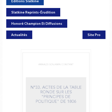
Éditions Slatkine
Slatkine Reprints-Érudition
Honoré Champion Et Diffusions
Actualités
Site Pro