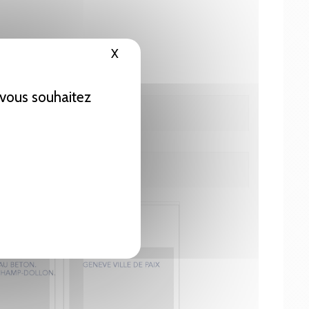
X
Masquer le bandeau des cookies
e vous souhaitez