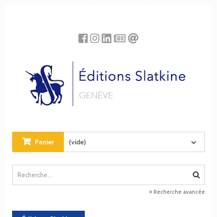
Panneau de gestion des cookies
Panier
(vide)
Recherche avancée