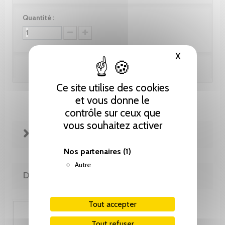
Quantité :
X
Masquer le
Ajouter au panier
Ce site utilise des cookies
et vous donne le
contrôle sur ceux que
vous souhaitez activer
FICHE TECHNIQUE
Nos partenaires
(1)
Autre
DE LA MÊME COLLECTION
Tout accepter
Tout refuser