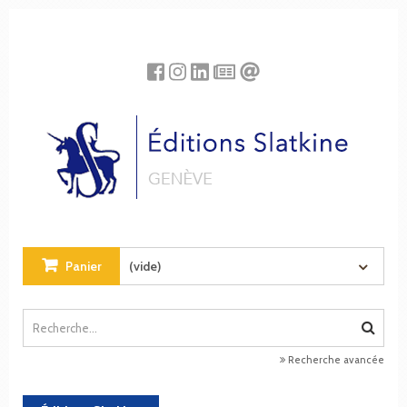
Panneau de gestion des cookies
Panier
(vide)
Recherche avancée