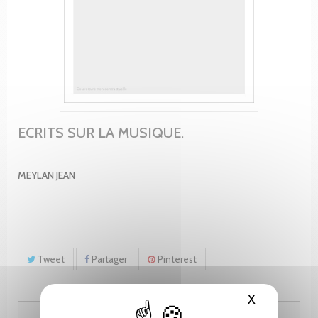
ECRITS SUR LA MUSIQUE.
MEYLAN JEAN
Tweet
Partager
Pinterest
X
Masquer le