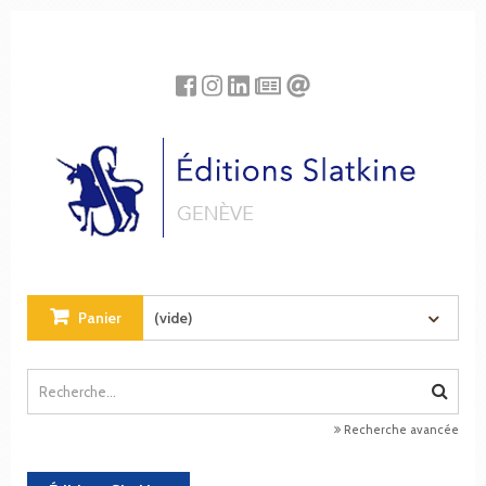
Panneau de gestion des cookies
Panier
(vide)
Recherche avancée