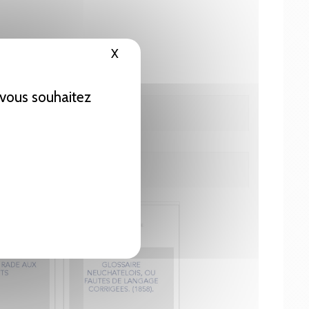
X
Masquer le bandeau des cookies
e vous souhaitez