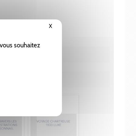
X
Masquer le bandeau des cookies
e vous souhaitez