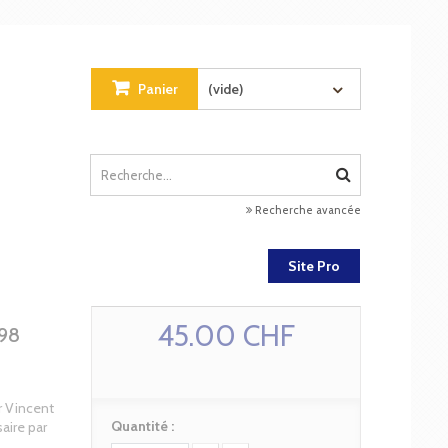
Panier
(vide)
Recherche avancée
Site Pro
45.00 CHF
698
r Vincent
Quantité :
saire par