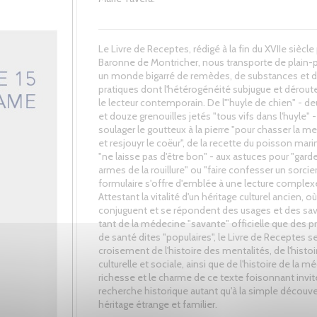
Le Livre de Receptes, rédigé à la fin du XVIIe siècle 
Baronne de Montricher, nous transporte de plain-
un monde bigarré de remèdes, de substances et 
pratiques dont l'hétérogénéité subjugue et déroute 
le lecteur contemporain. De l'"huyle de chien" - d
et douze grenouilles jetés "tous vifs dans l'huyle" 
soulager le goutteux à la pierre "pour chasser la m
et resjouyr le coëur", de la recette du poisson mari
"ne laisse pas d'être bon" - aux astuces pour "garde
armes de la rouillure" ou "faire confesser un sorcier
formulaire s'offre d'emblée à une lecture complex
Attestant la vitalité d'un héritage culturel ancien, o
conjuguent et se répondent des usages et des sav
tant de la médecine "savante" officielle que des p
de santé dites "populaires", le Livre de Receptes se
croisement de l'histoire des mentalités, de l'histoi
culturelle et sociale, ainsi que de l'histoire de la m
richesse et le charme de ce texte foisonnant invite
recherche historique autant qu'à la simple découve
héritage étrange et familier.