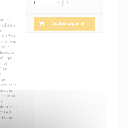
pour la
Ajouter au panier
pied dans
de
à la fois
eux chiens
- pour
elancolie
né - qui
r les
", ce
e.
ù se
oirs issus
ratiques
 situe au
re
édecine. La
nt à la
rte d'un