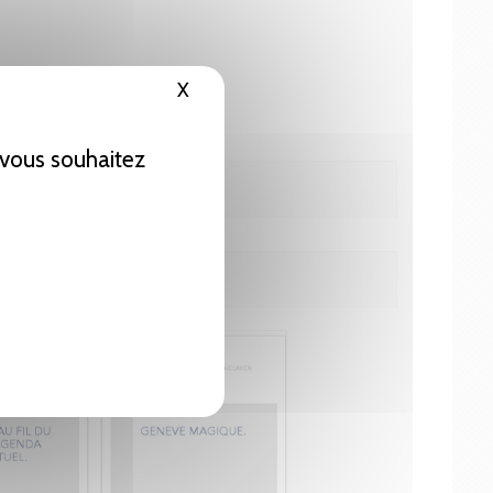
X
Masquer le bandeau des cookies
e vous souhaitez