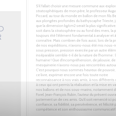
S'il fallait choisir une mesure commune aux explor
stratosphériques de mon père, le professeur Augu
Piccard, au tour du monde en ballon de mon fils Be
aux plongées profondes du bathyscaphe Trieste, j
que la dimension kg/cm2 serait la plus significativ
soit dans la stratosphère ou au fond des mers, la 
toujours été l'élément fondamental à analyser et 
connaître. Mais combien de fois aussi, lors de la p
de nos expéditions, n'avons-nous été mis nous
sous pression, pression exercée par un autre élém
inséparable semble-t-il de la nature de l'homme : l
humaine ! Que d'incompréhension, de jalousie, de
mesquinerie n'avons-nous pas rencontrées autour
C'est pourquoi nous sommes heureux de pouvoir, 
ce livre, exprimer encore une fois toute notre
reconnaissance à nos vrais amis, à nos différent
à ceux qui ont permis la réalisation et la mise en v
nos ballons et de nos sous-marins, notamment du
Forel. Jean-François Rubin, l'auteur du présent ouvr
justement un de ces amis. Qu'il soit remercié ici p
confiance, sa fidélité, sa persévérence, et félicité 
compétence et son enthousiasme communicatif