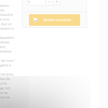
ations
ste
rtrand et
e crois
Ajouter au panier
e. Que ce
pression a
à
réparation
-mêmes
ent,
a bêtise
 de nous !
grâce à
s mécènes,
aleur de
 F.A.-
age, est
our sa
pour sa
.