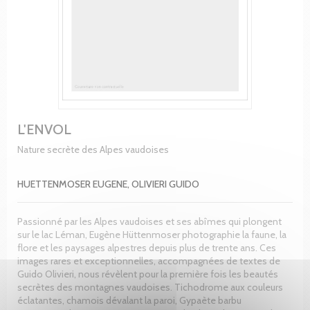
L'ENVOL
Nature secrète des Alpes vaudoises
HUETTENMOSER EUGENE, OLIVIERI GUIDO
Passionné par les Alpes vaudoises et ses abîmes qui plongent
sur le lac Léman, Eugène Hüttenmoser photographie la faune, la
flore et les paysages alpestres depuis plus de trente ans. Ces
images rares et exceptionnelles, accompagnées de textes de
Guido Olivieri, nous révèlent pour la première fois les beautés
secrètes des montagnes vaudoises. Tichodrome aux couleurs
éclatantes, chamois dévalant la paroi, Gypaète barbu