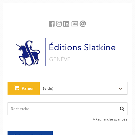
Panneau de gestion des cookies
Panier
(vide)
Recherche avancée