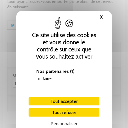
tournoyant, laissez-vous emporter par le plaisir de cet envol
éblouissant !
X
Masquer le
Tweet
Partager
Pinterest
Ce site utilise des cookies
et vous donne le
59.00 CHF
contrôle sur ceux que
vous souhaitez activer
Nos partenaires
(1)
Quantité :
Autre
Tout accepter
Ajouter au panier
Tout refuser
Personnaliser