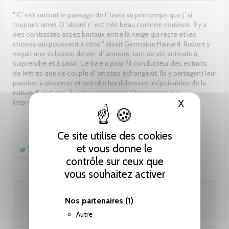
" C`est surtout le passage de l`hiver au printemps que j`ai
toujours aimé. D`abord c`est très beau comme couleurs. Il y a
des contrastes assez brutaux entre la neige qui reste et les
choses qui poussent à côté " disait Germaine Hainard. Robert y
voyait une éclosion de vie, d`amours, tant de vie animale à
surprendre et à saisir. Ce livre a pour fil conducteur des extraits
de lettres que ce couple d`artistes échangeait. Ils y partagent leur
passion à observer et peindre les richesses inépuisables de la
nature. Peintures, dessins et gravures témoignent des
impressions d`un printemps amoureux.
X
Masquer le
Ce site utilise des cookies
et vous donne le
Tweet
Partager
Pinterest
contrôle sur ceux que
vous souhaitez activer
69.00 CHF
Nos partenaires
(1)
Autre