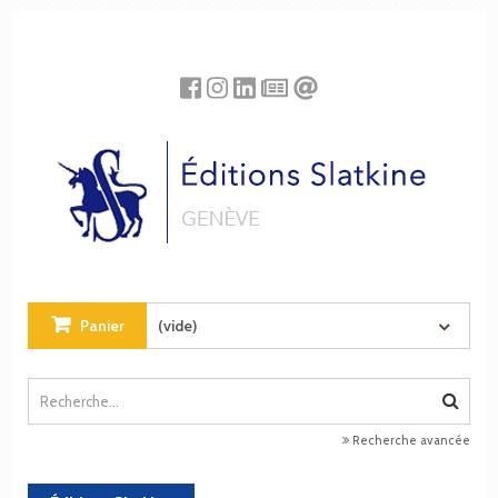
Panneau de gestion des cookies
Panier
(vide)
Recherche avancée