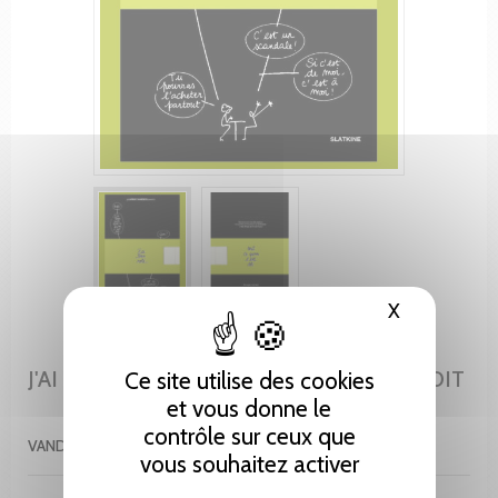
X
Masquer le
J'AI BIEN NOTÉ...TOUT CE QU'ON S'EST DIT
Ce site utilise des cookies
et vous donne le
contrôle sur ceux que
VANDERAUWERA YASMINE
vous souhaitez activer