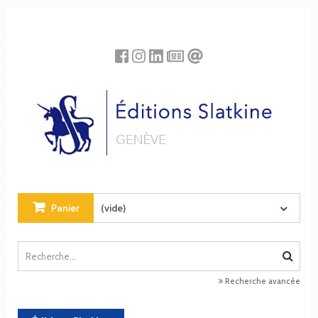
Panneau de gestion des cookies
Panier
(vide)
Recherche avancée