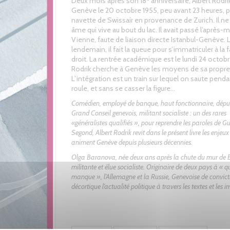
Deux mois après son 18
anniversaire, Albert Rodrik
Genève le 20 octobre 1955, peu avant 23 heures, pa
navette de Swissair en provenance de Zurich. Il ne
âme qui vive au bout du lac. Il avait passé l’après-m
Vienne, faute de liaison directe Istanbul-Genève. 
lendemain, il fait la queue pour s’immatriculer à la 
droit. La rentrée académique est le lundi 24 octobr
Rodrik cherche à Genève les moyens de sa propre 
L’intégration est un train sur lequel on saute pendan
roule, et sans se casser la figure…
Comédien, employé de banque, haut fonctionnaire, dépu
Grand Conseil genevois, militant socialiste : un des rares
«généralistes qualifiés », pour reprendre les paroles de G
Segond, Albert Rodrik revit dans le présent livre les enjeux
animent Genève depuis plusieurs décennies.
Olga Baranova, née deux ans après la chute du mur de Be
militante et élue socialiste. Originaire de deux pays à « qui
manque », l’Allemagne et la Russie, Genevoise de convicti
décortique l’actualité politique à travers les textes et les 