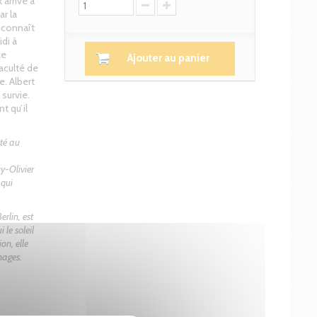
 arrive à
r la
 connaît
idi à
Le
Ajouter au panier
faculté de
e. Albert
survie.
t qu’il
té au
uy-Olivier
 qui
rlin, est
 le soleil
on, elle
images.