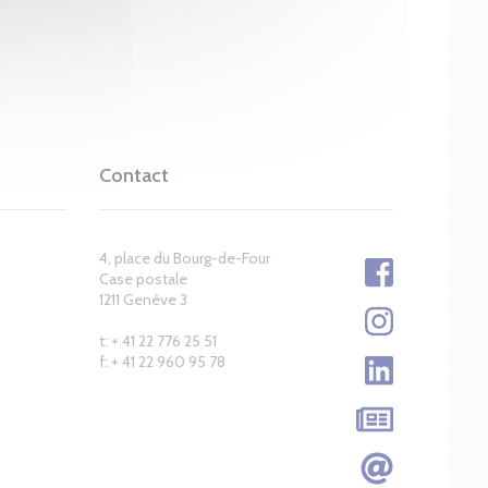
Contact
4, place du Bourg-de-Four
Case postale
1211 Genève 3
t: + 41 22 776 25 51
f: + 41 22 960 95 78