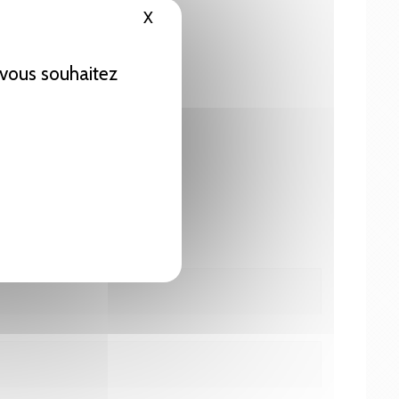
X
Masquer le bandeau des cookies
e vous souhaitez