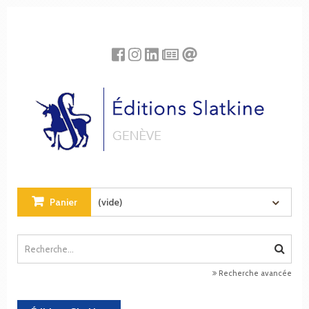
Panneau de gestion des cookies
Panier
(vide)
Recherche avancée