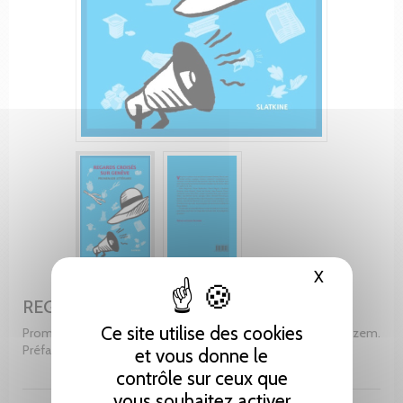
X
Masquer le
REGARDS CROISÉS SUR GENÈVE
Ce site utilise des cookies
Promenade littéraire. Illustrations et couverture de Pierre Wazem.
Préface de Darius Rochebin
et vous donne le
contrôle sur ceux que
vous souhaitez activer