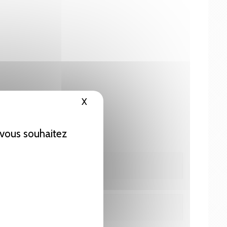
X
Masquer le bandeau des cookies
e vous souhaitez