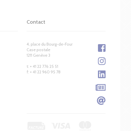
Contact
4, place du Bourg-de-Four
Case postale
1211 Genève 3
t: + 41 22 776 25 51
f: + 41 22 960 95 78