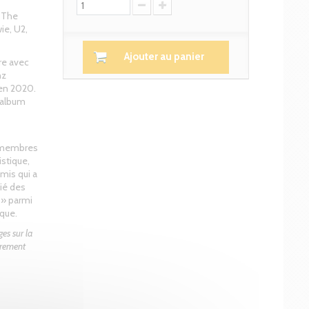
, The
ie, U2,
Ajouter au panier
re avec
nz
 en 2020.
 album
s membres
istique,
mis qui a
ié des
 » parmi
ique.
ges sur la
èrement