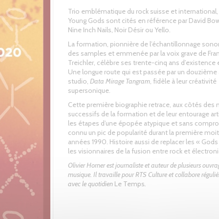
Trio emblématique du rock suisse et international
Young Gods sont cités en référence par David Bow
Nine Inch Nails, Noir Désir ou Yello.
La formation, pionnière de l’échantillonnage sono
des samples et emmenée par la voix grave de Fra
Treichler, célèbre ses trente-cinq ans d’existence
Une longue route qui est passée par un douzième
studio,
Data Mirage Tangram
, fidèle à leur créativité
supersonique.
Cette première biographie retrace, aux côtés de
successifs de la formation et de leur entourage art
les étapes d’une épopée atypique et sans compro
connu un pic de popularité durant la première moit
années 1990. Histoire aussi de replacer les « Gods
les visionnaires de la fusion entre rock et électron
Olivier Horner est journaliste et auteur de plusieurs ouvra
musique. Il travaille pour RTS Culture et collabore réguli
avec le quotidien
Le Temps
.