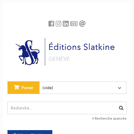
Panneau de gestion des cookies
Panier
(vide)
Recherche avancée