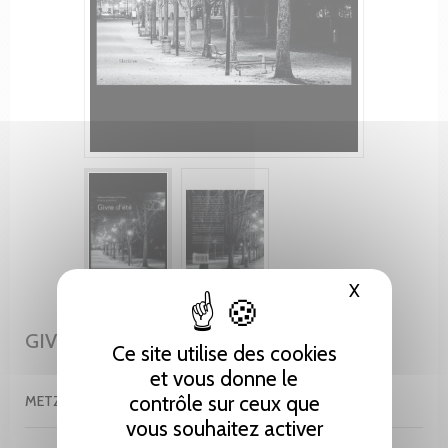
X
Masquer le
GIVRE D'ÉTÉ
Ce site utilise des cookies
et vous donne le
contrôle sur ceux que
METZGER DEL CAMPO STÉPHANIE - LEDERMANN FRANÇOIS
vous souhaitez activer