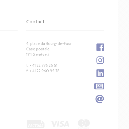
Contact
4, place du Bourg-de-Four
Case postale
1211 Genève 3
t: + 41 22 776 25 51
f: + 41 22 960 95 78