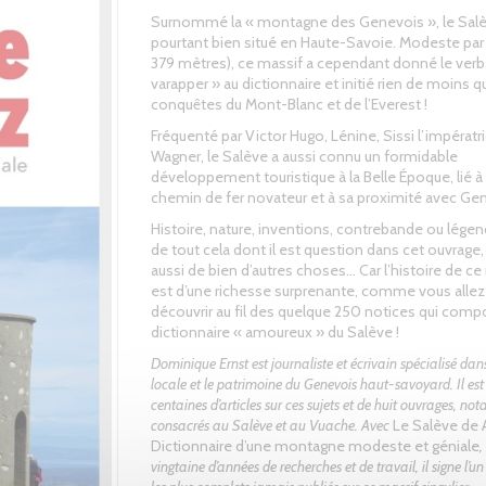
Surnommé la « montagne des Genevois », le Salè
pourtant bien situé en Haute-Savoie. Modeste par sa
379 mètres), ce massif a cependant donné le verb
varapper » au dictionnaire et initié rien de moins q
conquêtes du Mont-Blanc et de l’Everest !
Fréquenté par Victor Hugo, Lénine, Sissi l’impératr
Wagner, le Salève a aussi connu un formidable
développement touristique à la Belle Époque, lié à
chemin de fer novateur et à sa proximité avec Ge
Histoire, nature, inventions, contrebande ou légen
de tout cela dont il est question dans cet ouvrage
aussi de bien d’autres choses… Car l’histoire de ce
est d’une richesse surprenante, comme vous allez
découvrir au fil des quelque 250 notices qui com
dictionnaire « amoureux » du Salève !
Dominique Ernst est journaliste et écrivain spécialisé dans 
locale et le patrimoine du Genevois haut-savoyard. Il est 
centaines d’articles sur ces sujets et de huit ouvrages, n
consacrés au Salève et au Vuache. Avec
Le Salève de A
Dictionnaire d’une montagne modeste et géniale
,
vingtaine d’années de recherches et de travail, il signe l’un 