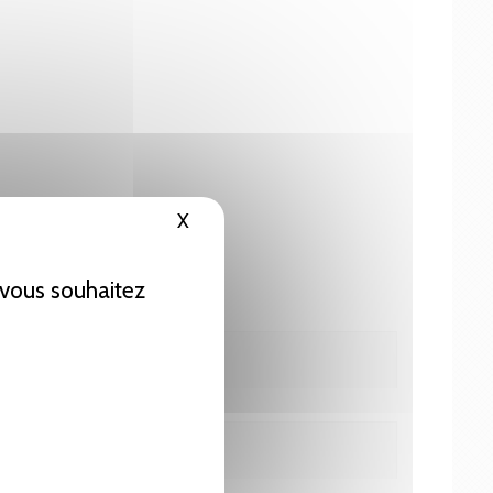
X
Masquer le bandeau des cookies
e vous souhaitez