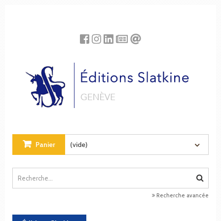
Panneau de gestion des cookies
Panier
(vide)
Recherche avancée