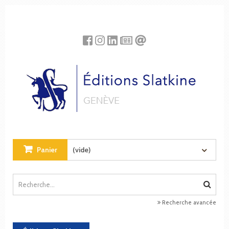
Panneau de gestion des cookies
Panier
(vide)
Recherche avancée