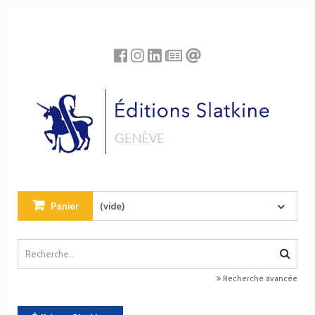
Panneau de gestion des cookies
Panier
(vide)
Recherche avancée