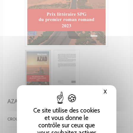
X
Masquer le
AZAD
Ce site utilise des cookies
et vous donne le
CROUBALIAN MÉLANIE
contrôle sur ceux que
vous souhaitez activer