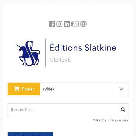
Panneau de gestion des cookies
Panier
(vide)
Recherche avancée