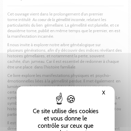
Cet ouvrage vient dans le prolongement d’un premier
tome intitulé
Au coeur de la gémellité incarnée
, relatant les
particularités du lien gémellaire. La gémellité est plurielle, et ce
deuxième tome, publié en même temps que le premier, en est
la manifestation incarnée.
Il nous invite à explorer notre arbre généalogique sur
plusieurs générations, afin d’y découvrir des indices révélant des
histoires gémellaires, et notamment la perte, souvent
cachée, d’un jumeau. Car il est essentiel de redonner à chaque
être une place dans l’histoire familiale.
Ce livre explore les manifestations physiques et psycho-
émotionnelles liées à la gémellité perdue. Il met également en
lumière combien certaines dates de naissance ainsi que
X
Masquer le
certains prénoms véhiculent le message d’une gémellité
symbolique. Il fait la part belle à la magie des synchronicités. Le
symbolique est alors souvent une manière de prolonger une
histoire du passé en relation avec une gémellité totalement ou
Ce site utilise des cookies
partiellement incarnée.
et vous donne le
Il est particulièrement intéressant pour les êtres ouverts aux
contrôle sur ceux que
dimensions symboliques et métaphoriques et s’adresse avant