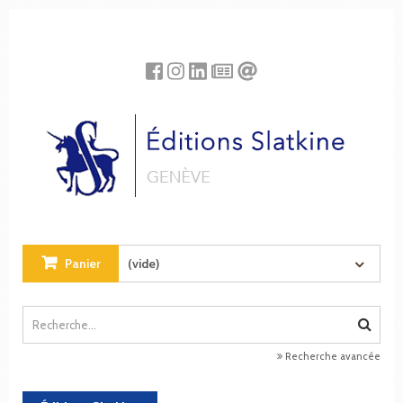
Panneau de gestion des cookies
Panier
(vide)
Recherche avancée