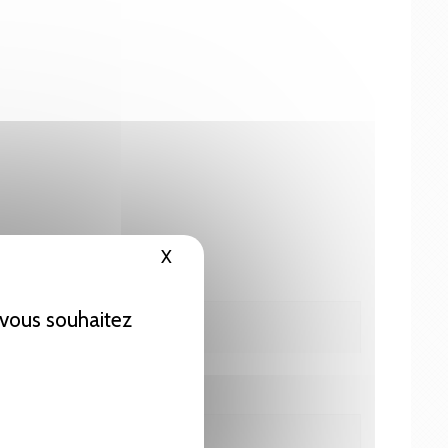
X
Masquer le bandeau des cookies
e vous souhaitez