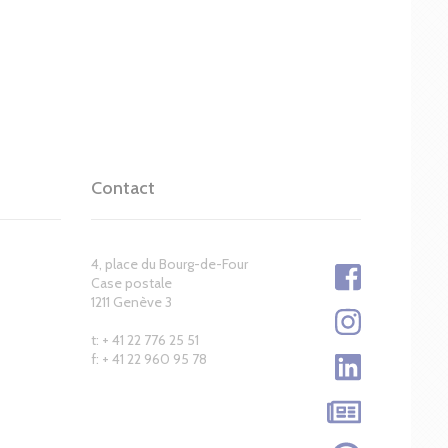
Contact
4, place du Bourg-de-Four
Case postale
1211 Genève 3
t: + 41 22 776 25 51
f: + 41 22 960 95 78