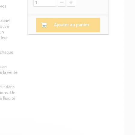
bres
abriel
Ajouter au panier
rouvé
’un
leur
 chaque
ition
ù la vérité
teur dans
tions. Un
a fluidité