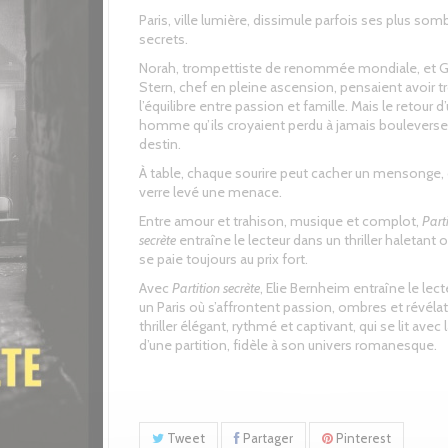
Paris, ville lumière, dissimule parfois ses plus som
secrets.
Norah, trompettiste de renommée mondiale, et G
Stern, chef en pleine ascension, pensaient avoir t
l’équilibre entre passion et famille. Mais le retour d
homme qu’ils croyaient perdu à jamais bouleverse 
destin.
À table, chaque sourire peut cacher un mensonge,
verre levé une menace.
Entre amour et trahison, musique et complot,
Part
secrète
entraîne le lecteur dans un thriller haletant o
se paie toujours au prix fort.
Avec
Partition secrète
, Elie Bernheim entraîne le lec
un Paris où s’affrontent passion, ombres et révéla
thriller élégant, rythmé et captivant, qui se lit avec l
d’une partition, fidèle à son univers romanesque.
Tweet
Partager
Pinterest