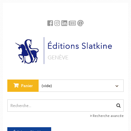
Panneau de gestion des cookies
Panier
(vide)
Recherche avancée