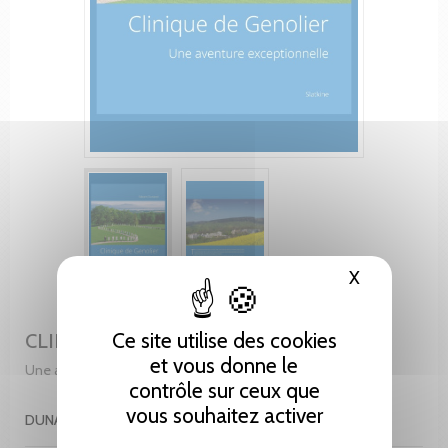
X
Masquer le
Ce site utilise des cookies
CLINIQUE DE GENOLIER
et vous donne le
Une aventure exceptionnelle
contrôle sur ceux que
vous souhaitez activer
DUNAND FABIEN