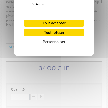
rhétorique, il est spécialisé en communication et en leadership. Il
Autre
est l’auteur des formations et des livres
Storytelling, l’art de
convaincre par le récit
(2011),
Présentation WOW !
(2014),
Le coup de
génie
(2017) et
L’influence positive
(2022). Il a également été
président de Swiss Marketing Genève et conseiller municipal de
Tout accepter
la Ville de Genève.
Tout refuser
Personnaliser
Tweet
Partager
Pinterest
34.00 CHF
Quantité :