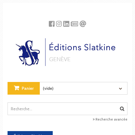
Panneau de gestion des cookies
Panier
(vide)
Recherche avancée