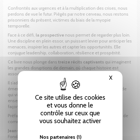
Confrontés aux urgences et à la multiplication des crises, nous
perdons de vue le futur. Piégés par notre cerveau, nous restons
prisonniers du présent, victimes du biais de la myopie
temporelle.
Face à ce défi,
la prospective
nous permet de regarder plus loin.
Une discipline en plein essor, un puissant levier pour anticiper les
menaces, inspirer les autres et capter les opportunités. Elle
conjugue leadership, collaboration, résilience et prospérité.
Ce livre nous plonge dans
treize récits captivants
qui imaginent
les grandes disruptions de demain, où chaque histoire est
associée à un outil de prospective utilisé par les experts.
X
Masquer le
Il s’adresse aux dirigeants désireux de saisir les tendances
émergentes et aux citoyens engagés prêts à agir sur le monde
qui vient. Une invitation à anticiper, innover et transformer
Ce site utilise des cookies
ensemble l’avenir. Parce que le futur ne se subit pas… il se
et vous donne le
façonne.
contrôle sur ceux que
Préface de
Vincent Subilia
, directeur général de la Chambre de
vous souhaitez activer
commerce, d’industrie et des services de Genève.
Jean-Marc Guscetti
, MBA, est formateur en entreprise.
Fondateur de JMG Formation et de l’École romande de
Nos partenaires
(1)