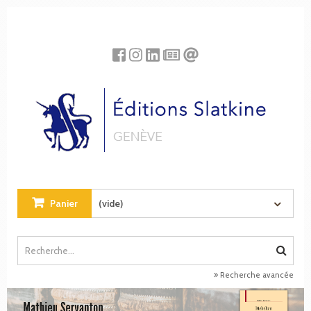
Panneau de gestion des cookies
Panier
(vide)
Recherche avancée