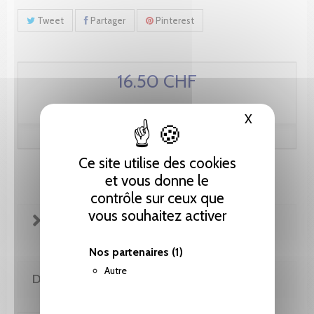
Tweet
Partager
Pinterest
16.50 CHF
X
Masquer le
Ce site utilise des cookies
et vous donne le
contrôle sur ceux que
vous souhaitez activer
FICHE TECHNIQUE
Nos partenaires
(1)
Autre
DE MÊME AUTEUR(E)