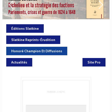
Éditions Slatkine
Slatkine Reprints-Érudition
Honoré Champion Et Diffusions
Actualités
Site Pro