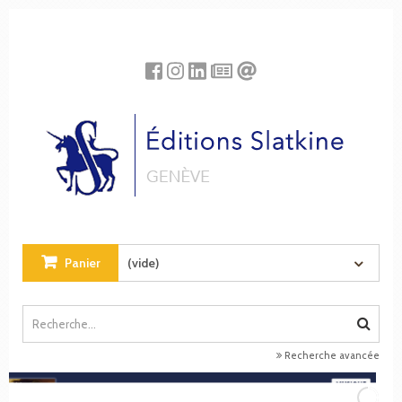
Panneau de gestion des cookies
Panier
(vide)
Recherche avancée