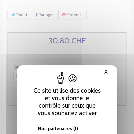
Tweet
Partager
Pinterest
30.80 CHF
Quantité :
X
Masquer le
Ce site utilise des cookies
Ajouter au panier
et vous donne le
contrôle sur ceux que
vous souhaitez activer
Nos partenaires
(1)