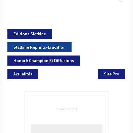
Éditions Slatkine
Slatkine Reprints-Érudition
Honoré Champion Et Diffusions
Actualités
Site Pro