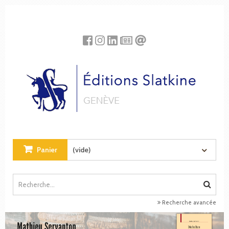
Panneau de gestion des cookies
Panier
(vide)
Recherche avancée