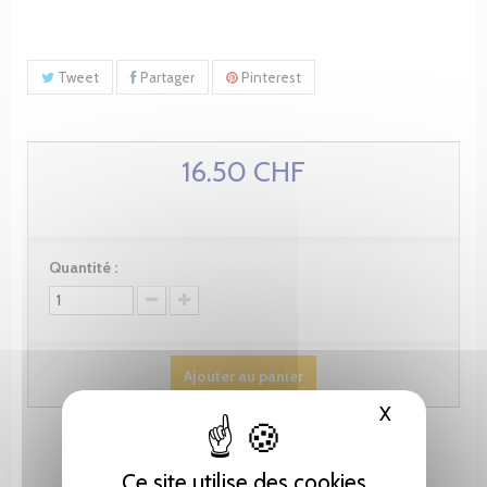
Tweet
Partager
Pinterest
16.50 CHF
Quantité :
Ajouter au panier
X
Masquer le
Ce site utilise des cookies