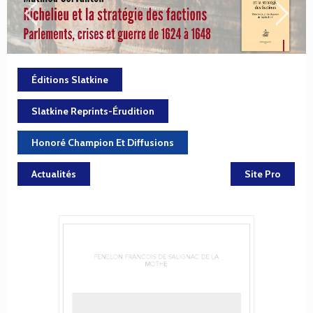
Éditions Slatkine
Slatkine Reprints-Érudition
Honoré Champion Et Diffusions
Actualités
Site Pro