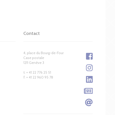
Contact
4, place du Bourg-de-Four
Case postale
1211 Genève 3
t: + 41 22 776 25 51
f: + 41 22 960 95 78