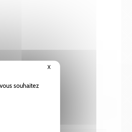
X
Masquer le bandeau des cookies
e vous souhaitez