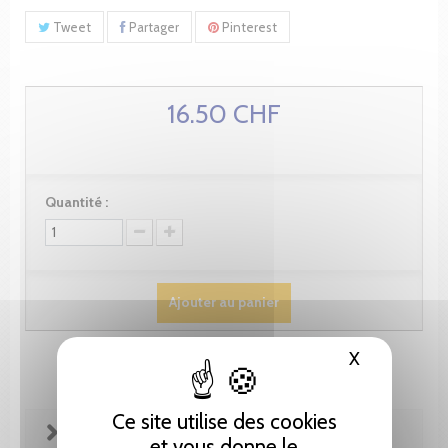
Tweet
Partager
Pinterest
16.50 CHF
Quantité :
Ajouter au panier
X
Masquer le
Ce site utilise des cookies
FICHE TECHNIQUE
et vous donne le