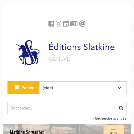
Panneau de gestion des cookies
Panier
(vide)
Recherche avancée