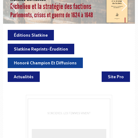
Éditions Slatkine
Slatkine Reprints-Érudition
Honoré Champion Et Diffusions
Actualités
Site Pro